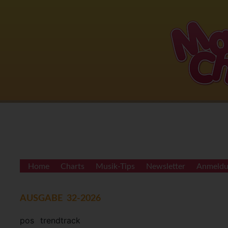
Home
Charts
Musik-Tips
Newsletter
Anmeld
AUSGABE 32-2026
pos
trend
track