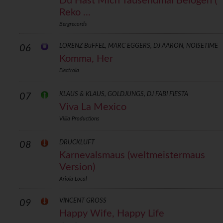
Du Hast Mich Tausendmal Belogen (
Reko ...
Bergrecords
LORENZ BüFFEL, MARC EGGERS, DJ AARON, NOISETIME
06
Komma, Her
Electrola
KLAUS & KLAUS, GOLDJUNGS, DJ FABI FIESTA
07
Viva La Mexico
Villla Productions
DRUCKLUFT
08
Karnevalsmaus (weltmeistermaus
Version)
Ariola Local
VINCENT GROSS
09
Happy Wife, Happy Life