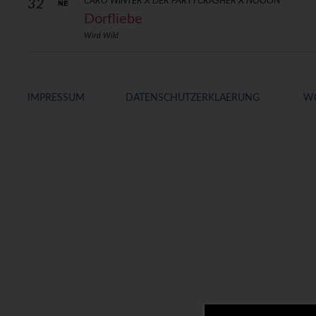
CARO WINTER X DER PARTYCRASHER X NOOON
32
Dorfliebe
Wird Wild
IMPRESSUM
DATENSCHUTZERKLAERUNG
WO