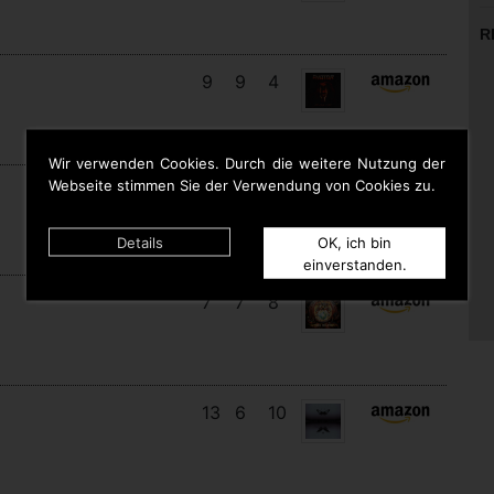
R
9
9
4
Wir verwenden Cookies. Durch die weitere Nutzung der
Webseite stimmen Sie der Verwendung von Cookies zu.
17
11
5
Details
OK, ich bin
einverstanden.
7
7
8
13
6
10