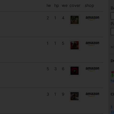
lw
hp
we
cover
shop
B
2
1
4
P
1
1
5
D
5
3
6
h
3
1
9
C
1
11