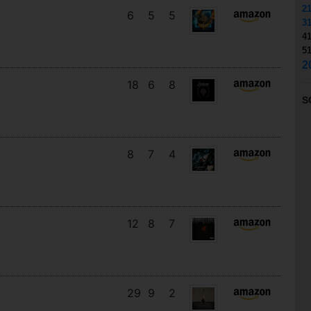
2
6
5
5
3
4
5
2
18
6
8
S
8
7
4
12
8
7
29
9
2