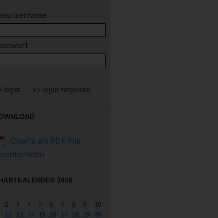
enutzername
asswort
OWNLOAD
Charts als PDF File
erunterladen
HARTKALENDER 2026
2
3
4
5
6
7
8
9
10
12
13
14
15
16
17
18
19
20