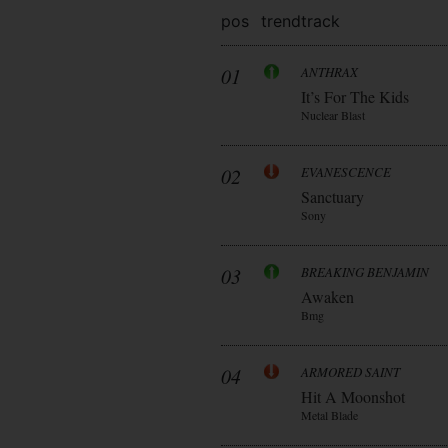
pos
trend
track
01
ANTHRAX
It’s For The Kids
Nuclear Blast
02
EVANESCENCE
Sanctuary
Sony
03
BREAKING BENJAMIN
Awaken
Bmg
04
ARMORED SAINT
Hit A Moonshot
Metal Blade