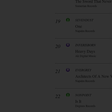
The Sword That Never
Sumerian Records
19
SEVENDUST
One
Napalm Records
20
INFERISBORN
Heavy Days
Ak Digital Music
21
EVERGREY
Architects Of A New 
Napalm Records
22
NONPOINT
Is It
Degrees Records