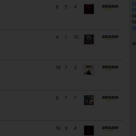
2
8
5
4
3
4
5
2
4
1
10
S
19
7
3
9
7
7
16
9
4