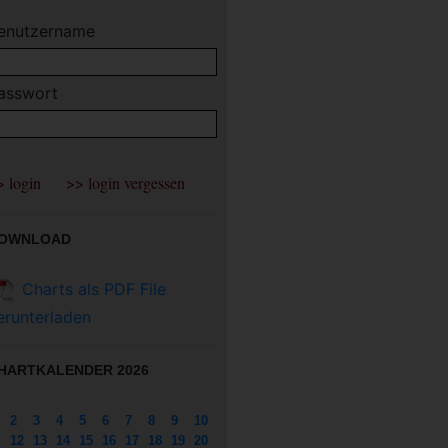
enutzername
asswort
OWNLOAD
Charts als PDF File
erunterladen
HARTKALENDER 2026
2
3
4
5
6
7
8
9
10
12
13
14
15
16
17
18
19
20