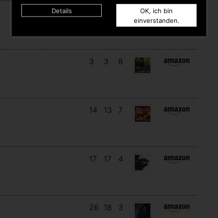
Details
OK, ich bin
10
6
6
einverstanden.
3
3
8
14
13
7
17
17
4
26
18
3