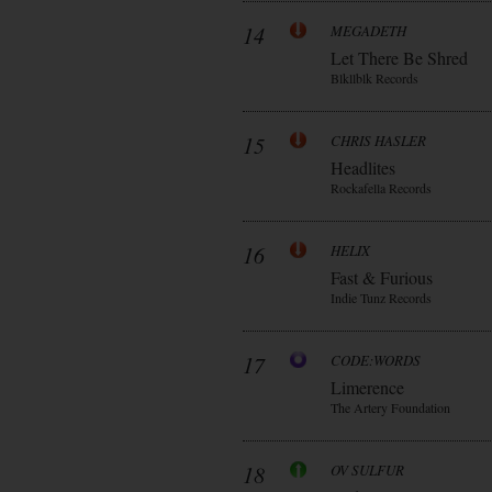
14
MEGADETH
Let There Be Shred
Blkllblk Records
15
CHRIS HASLER
Headlites
Rockafella Records
16
HELIX
Fast & Furious
Indie Tunz Records
17
CODE:WORDS
Limerence
The Artery Foundation
18
OV SULFUR