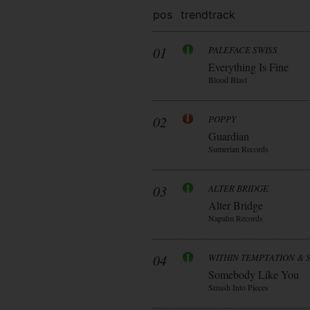
pos
trend
track
01
PALEFACE SWISS
Everything Is Fine
Blood Blast
02
POPPY
Guardian
Sumerian Records
03
ALTER BRIDGE
Alter Bridge
Napalm Records
04
WITHIN TEMPTATION & 
Somebody Like You
Smash Into Pieces