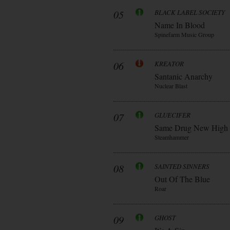
05
BLACK LABEL SOCIETY
Name In Blood
Spinefarm Music Group
06
KREATOR
Santanic Anarchy
Nuclear Blast
07
GLUECIFER
Same Drug New High
Steamhammer
08
SAINTED SINNERS
Out Of The Blue
Roar
09
GHOST