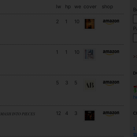
lw
hp
we
cover
shop
B
2
1
10
P
1
1
10
D
5
3
5
h
12
4
3
C
SMASH INTO PIECES
1
11