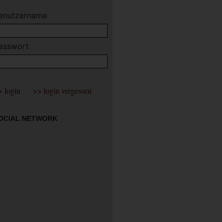
enutzername
asswort
OCIAL NETWORK