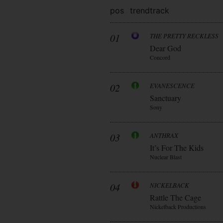
pos
trend
track
01
THE PRETTY RECKLESS
Dear God
Concord
02
EVANESCENCE
Sanctuary
Sony
03
ANTHRAX
It’s For The Kids
Nuclear Blast
04
NICKELBACK
Rattle The Cage
Nickelback Productions