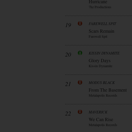
Hurricane
7hz Productions
19
FAREWELL SPIT
Scars Remain
Farewell Spit
20
KISSIN DYNAMITE
Glory Days
Kissin Dynamite
21
MODUS BLACK
From The Basement
Metalapolis Records
22
MAVERICK
We Can Rise
Metalapolis Records