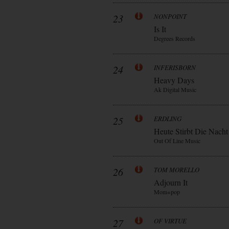
23
NONPOINT
Is It
Degrees Records
24
INFERISBORN
Heavy Days
Ak Digital Music
25
ERDLING
Heute Stirbt Die Nacht
Out Of Line Music
26
TOM MORELLO
Adjourn It
Mom+pop
27
OF VIRTUE