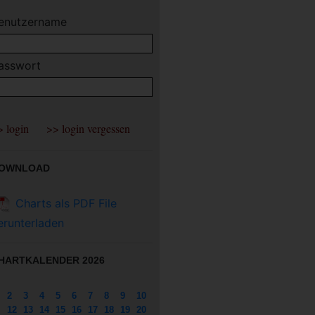
enutzername
asswort
OWNLOAD
Charts als PDF File
erunterladen
HARTKALENDER 2026
2
3
4
5
6
7
8
9
10
12
13
14
15
16
17
18
19
20