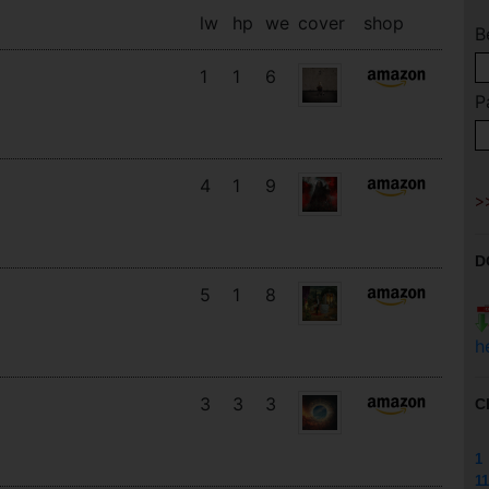
lw
hp
we
cover
shop
B
1
1
6
P
4
1
9
D
5
1
8
h
3
3
3
C
1
11