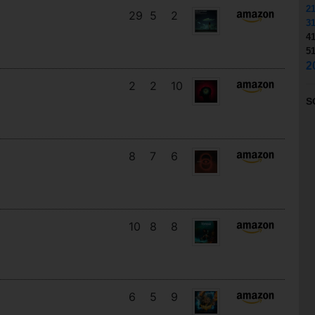
2
29
5
2
3
4
5
2
2
2
10
S
8
7
6
10
8
8
6
5
9