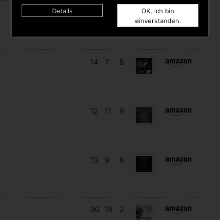
Details
OK, ich bin
17
14
3
einverstanden.
14
7
8
12
11
9
13
9
8
30
18
2