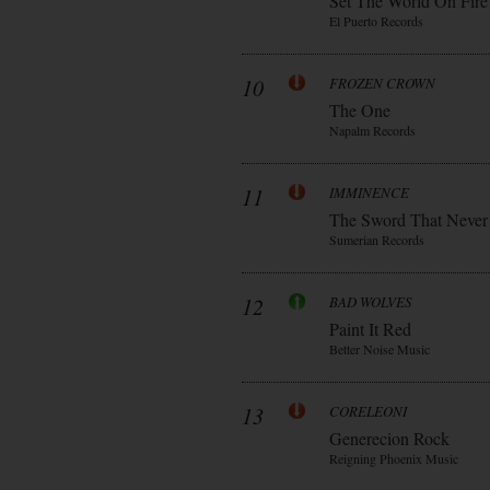
Set The World On Fire
El Puerto Records
10
FROZEN CROWN
The One
Napalm Records
11
IMMINENCE
The Sword That Never
Sumerian Records
12
BAD WOLVES
Paint It Red
Better Noise Music
13
CORELEONI
Generecion Rock
Reigning Phoenix Music