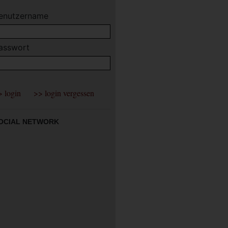
enutzername
asswort
OCIAL NETWORK