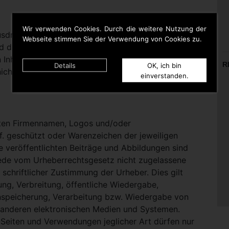
Wir verwenden Cookies. Durch die weitere Nutzung der
rücklich darauf hinweisen, dass sie keinerlei
Webseite stimmen Sie der Verwendung von Cookies zu.
d die Inhalte gelinkter Seiten hat. Deshalb distanziert
n Inhalten aller gelinkten Seiten auf dieser Homepage
R
Details
OK, ich bin
icht zu Eigen.
einverstanden.
nten Firmennamen, Logos und/oder
. geschützt oder Warenzeichen der jeweiligen
te veröffentlichten Beiträge und Abbildungen sind
Jede vom Urheberrechtsgesetz nicht zugelassene
schriftlicher Zustimmung der Urheber. Dies gilt
ung, Verbreitung, öffentliche Wiedergabe,
nspeicherung, Verarbeitung bzw. Wiedergabe von
 anderen elektronischen Medien und Systemen.
eiten und Verwendungen jeglicher Art dürfen nur