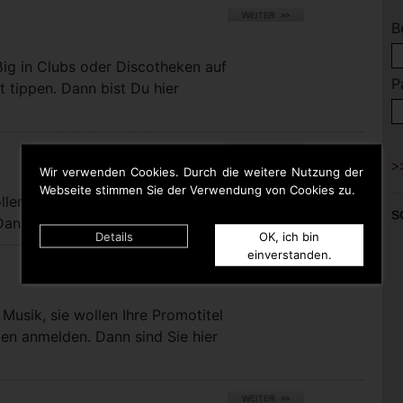
B
ßig in Clubs oder Discotheken auf
P
t tippen. Dann bist Du hier
Wir verwenden Cookies. Durch die weitere Nutzung der
Webseite stimmen Sie der Verwendung von Cookies zu.
llen bei uns eigene Titel für die
S
nn sind Sie hier richtig.
Details
OK, ich bin
einverstanden.
Musik, sie wollen Ihre Promotitel
pen anmelden. Dann sind Sie hier