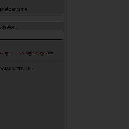
enutzername
asswort
OCIAL NETWORK