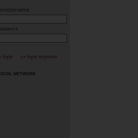
enutzername
asswort
OCIAL NETWORK