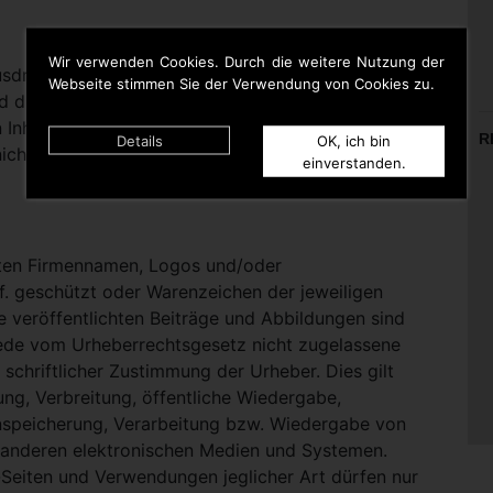
Wir verwenden Cookies. Durch die weitere Nutzung der
rücklich darauf hinweisen, dass sie keinerlei
Webseite stimmen Sie der Verwendung von Cookies zu.
d die Inhalte gelinkter Seiten hat. Deshalb distanziert
n Inhalten aller gelinkten Seiten auf dieser Homepage
R
Details
OK, ich bin
icht zu Eigen.
einverstanden.
nten Firmennamen, Logos und/oder
. geschützt oder Warenzeichen der jeweiligen
te veröffentlichten Beiträge und Abbildungen sind
Jede vom Urheberrechtsgesetz nicht zugelassene
schriftlicher Zustimmung der Urheber. Dies gilt
ung, Verbreitung, öffentliche Wiedergabe,
nspeicherung, Verarbeitung bzw. Wiedergabe von
 anderen elektronischen Medien und Systemen.
eiten und Verwendungen jeglicher Art dürfen nur