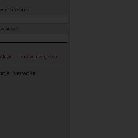
enutzername
asswort
OCIAL NETWORK