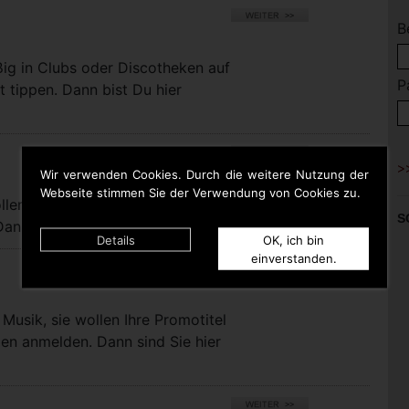
B
ßig in Clubs oder Discotheken auf
P
t tippen. Dann bist Du hier
Wir verwenden Cookies. Durch die weitere Nutzung der
Webseite stimmen Sie der Verwendung von Cookies zu.
llen bei uns eigene Titel für die
S
nn sind Sie hier richtig.
Details
OK, ich bin
einverstanden.
Musik, sie wollen Ihre Promotitel
pen anmelden. Dann sind Sie hier