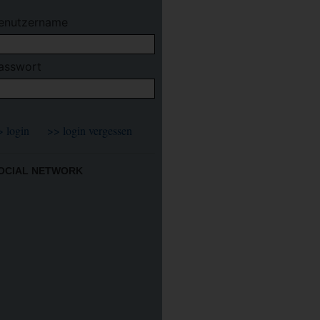
enutzername
asswort
OCIAL NETWORK