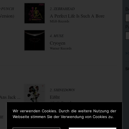
D PUNCH
2. ZEBRAHEAD
B
Version)
A Perfect Life Is Such A Bore
Mfzb Records
P
4. MUSE
Cryogen
Warner Records
S
2. SHINEDOWN
ns Jack ...
Ei8ht
Atlantic Records
Wir verwenden Cookies. Durch die weitere Nutzung der
Webseite stimmen Sie der Verwendung von Cookies zu.
IE
4. THE SIXTERS
Ghost