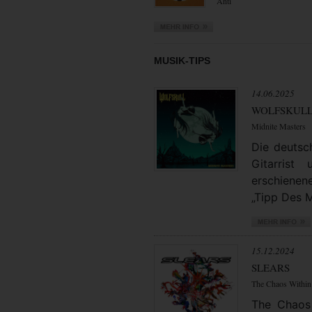
Anti
MUSIK-TIPS
14.06.2025
WOLFSKUL
Midnite Masters
Die deuts
Gitarrist
erschienen
„Tipp Des M
15.12.2024
SLEARS
The Chaos Within
The Chaos 