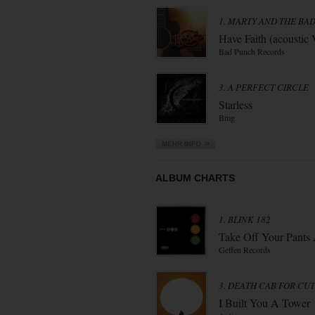
1. MARTY AND THE BA
Have Faith (acoustic 
Bad Punch Records
3. A PERFECT CIRCLE
Starless
Bmg
ALBUM CHARTS
1. BLINK 182
Take Off Your Pants A
Geffen Records
3. DEATH CAB FOR CUT
I Built You A Tower