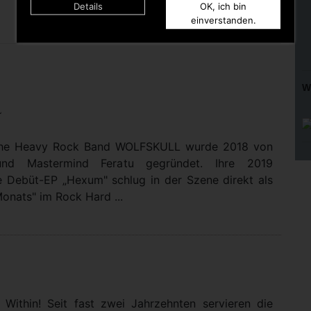
The Sixters Family
Details
OK, ich bin
einverstanden.
W
L
che Heavy Rock Band WOLFSKULL wurde 2018 von
 und Mastermind Feratu gegründet. Ihre 2019
e Debüt-EP „Hexum" schlug in der Szene direkt als
onats" im Rock Hard ...
Within! Seit fast zwei Jahrzehnten servieren die