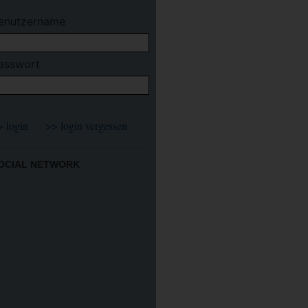
enutzername
asswort
OCIAL NETWORK