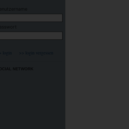
enutzername
asswort
OCIAL NETWORK