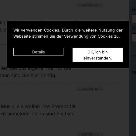
B
ßig in Clubs oder Discotheken auf
P
t tippen. Dann bist Du hier
Wir verwenden Cookies. Durch die weitere Nutzung der
Webseite stimmen Sie der Verwendung von Cookies zu.
Details
OK, ich bin
einverstanden.
llen bei uns eigene Titel für die
S
nn sind Sie hier richtig.
Musik, sie wollen Ihre Promotitel
pen anmelden. Dann sind Sie hier