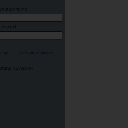
enutzername
asswort
OCIAL NETWORK