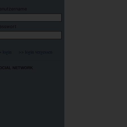
enutzername
asswort
OCIAL NETWORK