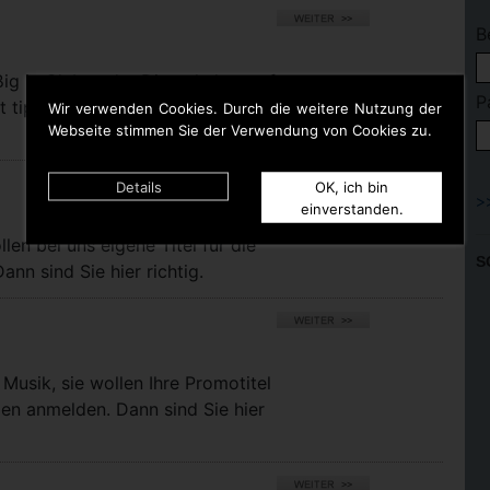
B
ßig in Clubs oder Discotheken auf
P
t tippen. Dann bist Du hier
Wir verwenden Cookies. Durch die weitere Nutzung der
Webseite stimmen Sie der Verwendung von Cookies zu.
Details
OK, ich bin
einverstanden.
llen bei uns eigene Titel für die
S
nn sind Sie hier richtig.
Musik, sie wollen Ihre Promotitel
pen anmelden. Dann sind Sie hier