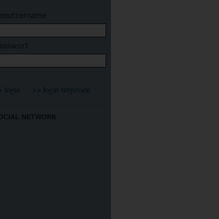
enutzername
asswort
OCIAL NETWORK