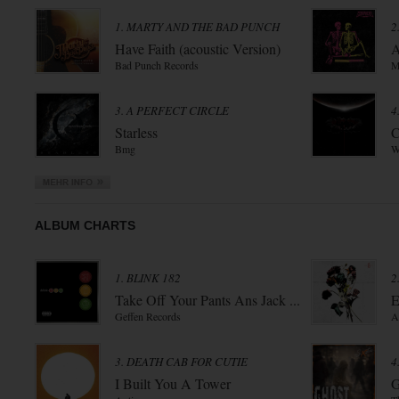
1. MARTY AND THE BAD PUNCH
2
Have Faith (acoustic Version)
A
Bad Punch Records
M
3. A PERFECT CIRCLE
4
Starless
C
Bmg
W
ALBUM CHARTS
1. BLINK 182
2
Take Off Your Pants Ans Jack ...
E
Geffen Records
A
3. DEATH CAB FOR CUTIE
4
I Built You A Tower
G