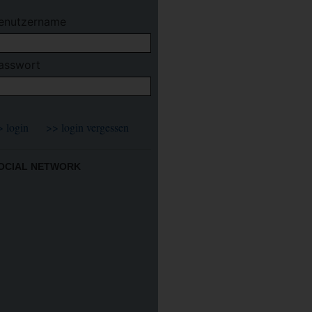
enutzername
asswort
OCIAL NETWORK