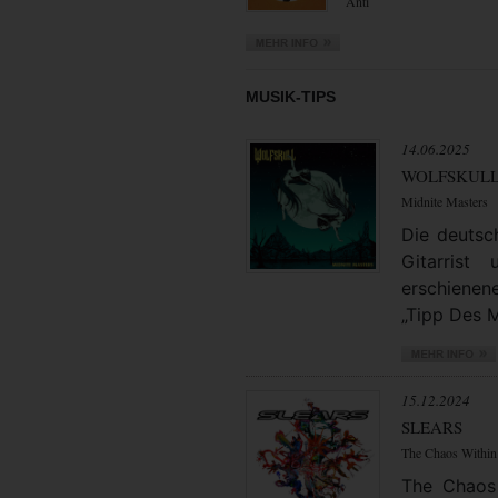
Anti
MUSIK-TIPS
14.06.2025
WOLFSKUL
Midnite Masters
Die deuts
Gitarrist
erschienen
„Tipp Des M
15.12.2024
SLEARS
The Chaos Within
The Chaos 