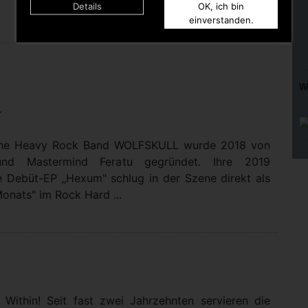
The Sixters Family
Details
OK, ich bin
einverstanden.
W
L
che Heavy Rock Band WOLFSKULL wurde 2018 von
 und Mastermind Feratu gegründet. Ihre 2019
e Debüt-EP „Hexum" schlug in der Szene direkt als
onats" im Rock Hard ...
Within! Seit fast zwei Jahrzehnten servieren die