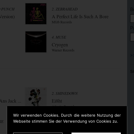
D PUNCH
2. ZEBRAHEAD
B
Version)
A Perfect Life Is Such A Bore
Mfzb Records
P
4. MUSE
Cryogen
Warner Records
S
2. SHINEDOWN
ns Jack ...
Ei8ht
Atlantic Records
Wir verwenden Cookies. Durch die weitere Nutzung der
Webseite stimmen Sie der Verwendung von Cookies zu.
IE
4. THE SIXTERS
Ghost