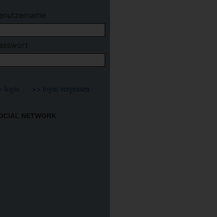
enutzername
asswort
OCIAL NETWORK