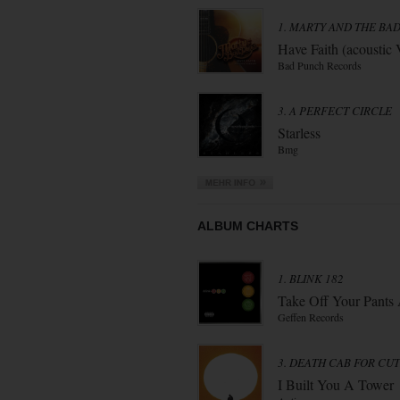
1. MARTY AND THE BA
Have Faith (acoustic 
Bad Punch Records
3. A PERFECT CIRCLE
Starless
Bmg
ALBUM CHARTS
1. BLINK 182
Take Off Your Pants A
Geffen Records
3. DEATH CAB FOR CUT
I Built You A Tower