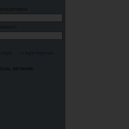
enutzername
asswort
OCIAL NETWORK