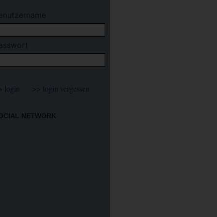
enutzername
asswort
OCIAL NETWORK