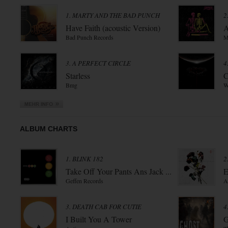
1. MARTY AND THE BAD PUNCH
2
Have Faith (acoustic Version)
A
Bad Punch Records
M
3. A PERFECT CIRCLE
4
Starless
C
Bmg
W
ALBUM CHARTS
1. BLINK 182
2
Take Off Your Pants Ans Jack ...
E
Geffen Records
A
3. DEATH CAB FOR CUTIE
4
I Built You A Tower
G