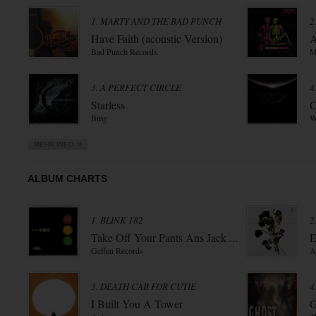
1. MARTY AND THE BAD PUNCH
2
Have Faith (acoustic Version)
A
Bad Punch Records
M
3. A PERFECT CIRCLE
4
Starless
C
Bmg
W
ALBUM CHARTS
1. BLINK 182
2
Take Off Your Pants Ans Jack ...
E
Geffen Records
A
3. DEATH CAB FOR CUTIE
4
I Built You A Tower
G