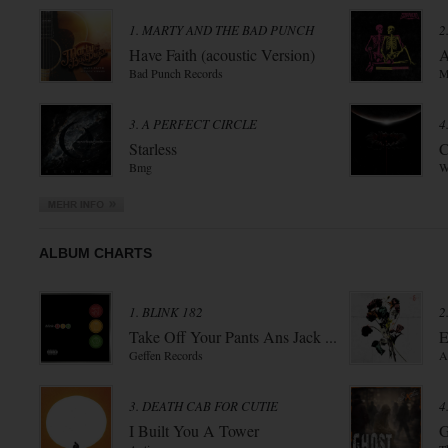
1. MARTY AND THE BAD PUNCH
2
Have Faith (acoustic Version)
A
Bad Punch Records
M
3. A PERFECT CIRCLE
4
Starless
C
Bmg
W
ALBUM CHARTS
1. BLINK 182
2
Take Off Your Pants Ans Jack ...
E
Geffen Records
A
3. DEATH CAB FOR CUTIE
4
I Built You A Tower
G