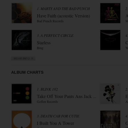
1. MARTY AND THE BAD PUNCH
2
Have Faith (acoustic Version)
A
Bad Punch Records
M
3. A PERFECT CIRCLE
4
Starless
C
Bmg
W
ALBUM CHARTS
1. BLINK 182
2
Take Off Your Pants Ans Jack ...
E
Geffen Records
A
3. DEATH CAB FOR CUTIE
4
I Built You A Tower
G