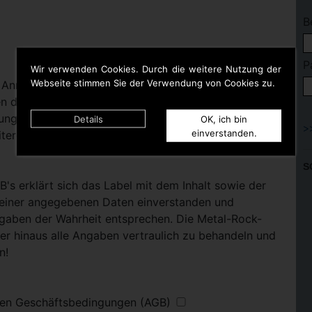
B
P
Wir verwenden Cookies. Durch die weitere Nutzung der
Webseite stimmen Sie der Verwendung von Cookies zu.
 Anmeldedaten die Zugangsdaten per E-Mail
 dürfen an dritte nicht weitergegeben werden und
dung angegebene Person bestimmt. Bei Bedarf stellt
Details
OK, ich bin
einverstanden.
itere Label-Mitarbeiter Zugangsdaten zu Verfügung.
S
B's erklärt sich das Label mit dem Inhalt sowie der
seiner angegebenen Daten einverstanden und
gaben der Wahrheit entsprechen. Die Metal-Rock-
ber hinaus alle Angaben vertraulich zu behandeln und
n!
inen Geschäftsbedingungen (AGB)