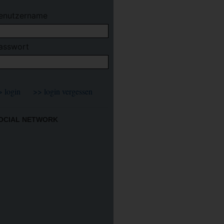
enutzername
asswort
OCIAL NETWORK