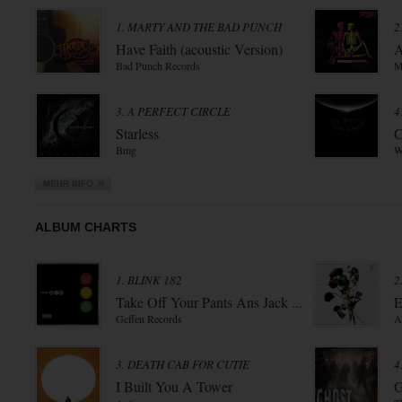
1. MARTY AND THE BAD PUNCH
2
Have Faith (acoustic Version)
A
Bad Punch Records
M
3. A PERFECT CIRCLE
4
Starless
C
Bmg
W
ALBUM CHARTS
1. BLINK 182
2
Take Off Your Pants Ans Jack ...
E
Geffen Records
A
3. DEATH CAB FOR CUTIE
4
I Built You A Tower
G