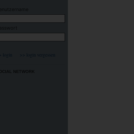
enutzername
asswort
OCIAL NETWORK