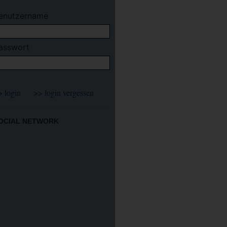
enutzername
asswort
OCIAL NETWORK