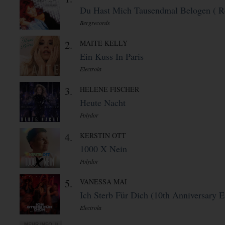
Du Hast Mich Tausendmal Belogen ( Re
Bergrecords
2.
MAITE KELLY
Ein Kuss In Paris
Electrola
3.
HELENE FISCHER
Heute Nacht
Polydor
4.
KERSTIN OTT
1000 X Nein
Polydor
5.
VANESSA MAI
Ich Sterb Für Dich (10th Anniversary E 
Electrola