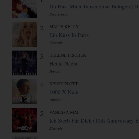
Du Hast Mich Tausendmal Belogen ( Re
Bergrecords
2.
MAITE KELLY
Ein Kuss In Paris
Electrola
3.
HELENE FISCHER
Heute Nacht
Polydor
4.
KERSTIN OTT
1000 X Nein
Polydor
5.
VANESSA MAI
Ich Sterb Für Dich (10th Anniversary E 
Electrola